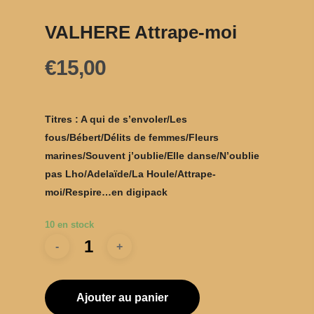
VALHERE Attrape-moi
€
15,00
Titres : A qui de s’envoler/Les
fous/Bébert/Délits de femmes/Fleurs
marines/Souvent j’oublie/Elle danse/N’oublie
pas Lho/Adelaïde/La Houle/Attrape-
moi/Respire…en digipack
10 en stock
Ajouter au panier