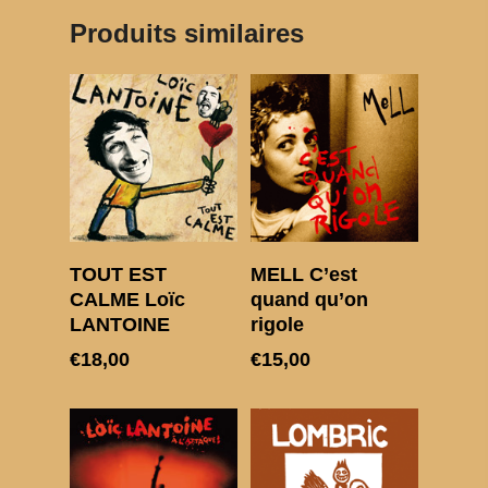
CHATS PELÉS
Produits similaires
CHRISTIAN OLIVI
MON SLIP
Ajouter au panier
Ajouter au panier
TOUT EST
MELL C’est
CALME Loïc
quand qu’on
LANTOINE
rigole
€
18,00
€
15,00