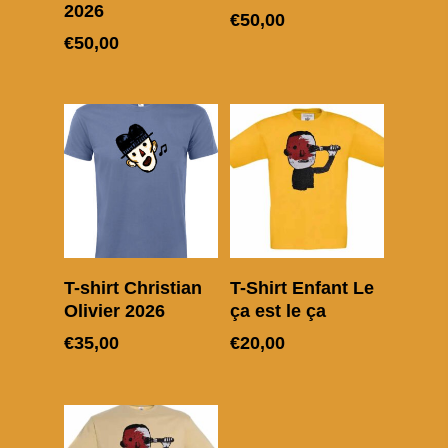
2026
€
50,00
BOUTIQUE
€
50,00
TÊTES RAIDES
CHATS PELÉS
CHRISTIAN OLIVI
MON SLIP
Choix des options
Choix des options
T-shirt Christian
T-Shirt Enfant Le
Olivier 2026
ça est le ça
€
35,00
€
20,00