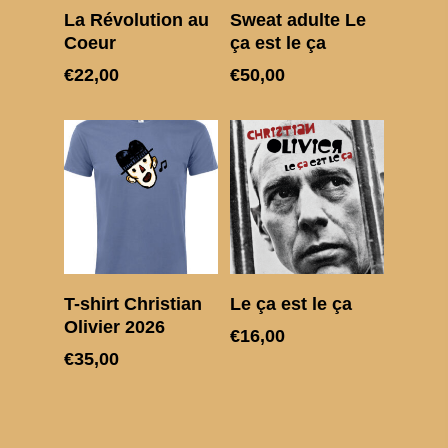
Lire La Suite
Choix des options
La Révolution au
Sweat adulte Le
Coeur
ça est le ça
€
22,00
€
50,00
Choix des options
Choix des options
T-shirt Christian
Le ça est le ça
Olivier 2026
€
16,00
€
35,00